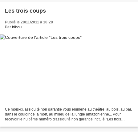
Les trois coups
Publié le 28/11/2011 à 10:28
Par
hibou
Ce mois-ci, assiduité non garantie vous emmène au théâtre, au bois, au bar,
dans le couloir de la mort, au milieu de la jungle amazonienne... Pour
recevoir le huitième numéro d'assiduité non garantie intitulé "Les trois
coups", envoyez un mail à assi...