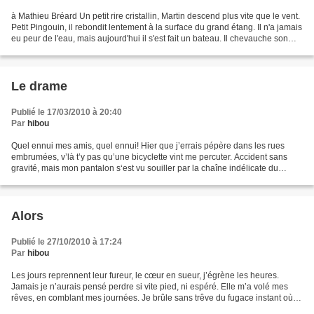
à Mathieu Bréard Un petit rire cristallin, Martin descend plus vite que le vent.
Petit Pingouin, il rebondit lentement à la surface du grand étang. Il n'a jamais
eu peur de l'eau, mais aujourd'hui il s'est fait un bateau. Il chevauche son
ami Célestin....
Le drame
Publié le 17/03/2010 à 20:40
Par
hibou
Quel ennui mes amis, quel ennui! Hier que j’errais pépère dans les rues
embrumées, v’là t’y pas qu’une bicyclette vint me percuter. Accident sans
gravité, mais mon pantalon s‘est vu souiller par la chaîne indélicate du
chauffard, et depuis refuse catégoriquement...
Alors
Publié le 27/10/2010 à 17:24
Par
hibou
Les jours reprennent leur fureur, le cœur en sueur, j’égrène les heures.
Jamais je n’aurais pensé perdre si vite pied, ni espéré. Elle m’a volé mes
rêves, en comblant mes journées. Je brûle sans trêve du fugace instant où
l’on peut s’effleurer. Tout le...