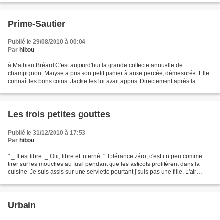
Prime-Sautier
Publié le 29/08/2010 à 00:04
Par
hibou
à Mathieu Bréard C'est aujourd'hui la grande collecte annuelle de
champignon. Maryse a pris son petit panier à anse percée, démesurée. Elle
connaît les bons coins, Jackie les lui avait appris. Directement après la
nationale, elle traverse les hêtres,...
Les trois petites gouttes
Publié le 31/12/2010 à 17:53
Par
hibou
" _ Il est libre. _ Oui, libre et interné. " Tolérance zéro, c'est un peu comme
tirer sur les mouches au fusil pendant que les asticots prolifèrent dans la
cuisine. Je suis assis sur une serviette pourtant j’suis pas une fille. L'air
fringuant, le costume...
Urbain