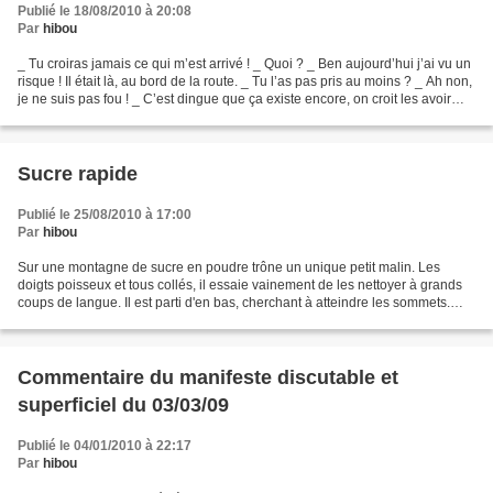
Publié le 18/08/2010 à 20:08
Par
hibou
_ Tu croiras jamais ce qui m’est arrivé ! _ Quoi ? _ Ben aujourd’hui j’ai vu un
risque ! Il était là, au bord de la route. _ Tu l’as pas pris au moins ? _ Ah non,
je ne suis pas fou ! _ C’est dingue que ça existe encore, on croit les avoir
éradiquer et...
Sucre rapide
Publié le 25/08/2010 à 17:00
Par
hibou
Sur une montagne de sucre en poudre trône un unique petit malin. Les
doigts poisseux et tous collés, il essaie vainement de les nettoyer à grands
coups de langue. Il est parti d'en bas, cherchant à atteindre les sommets.
Peut-être croyait-il que le sucre...
Commentaire du manifeste discutable et
superficiel du 03/03/09
Publié le 04/01/2010 à 22:17
Par
hibou