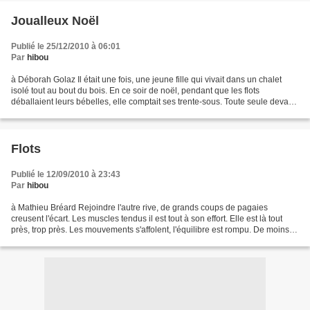
Joualleux Noël
Publié le 25/12/2010 à 06:01
Par
hibou
à Déborah Golaz Il était une fois, une jeune fille qui vivait dans un chalet
isolé tout au bout du bois. En ce soir de noël, pendant que les flots
déballaient leurs bébelles, elle comptait ses trente-sous. Toute seule devant
son souper, elle n’avait pas...
Flots
Publié le 12/09/2010 à 23:43
Par
hibou
à Mathieu Bréard Rejoindre l'autre rive, de grands coups de pagaies
creusent l'écart. Les muscles tendus il est tout à son effort. Elle est là tout
près, trop près. Les mouvements s'affolent, l'équilibre est rompu. De moins
en moins précis, combien de...