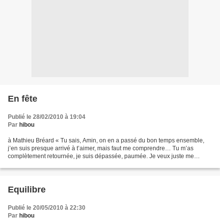
En fête
Publié le 28/02/2010 à 19:04
Par
hibou
à Mathieu Bréard « Tu sais, Amin, on en a passé du bon temps ensemble,
j’en suis presque arrivé à t’aimer, mais faut me comprendre… Tu m’as
complètement retournée, je suis dépassée, paumée. Je veux juste me
reposer, décanter… J’ai encore dans la tête...
Equilibre
Publié le 20/05/2010 à 22:30
Par
hibou