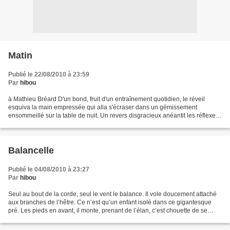
Matin
Publié le 22/08/2010 à 23:59
Par
hibou
à Mathieu Bréard D'un bond, fruit d'un entraînement quotidien, le réveil
esquiva la main empressée qui alla s'écraser dans un gémissement
ensommeillé sur la table de nuit. Un revers disgracieux anéantit les réflexes
de ladite mécanique, bien trop occupée...
Balancelle
Publié le 04/08/2010 à 23:27
Par
hibou
Seul au bout de la corde, seul le vent le balance. Il vole doucement attaché
aux branches de l’hêtre. Ce n’est qu’un enfant isolé dans ce gigantesque
pré. Les pieds en avant, il monte, prenant de l’élan, c’est chouette de se
balancer. Caresser le ciel...