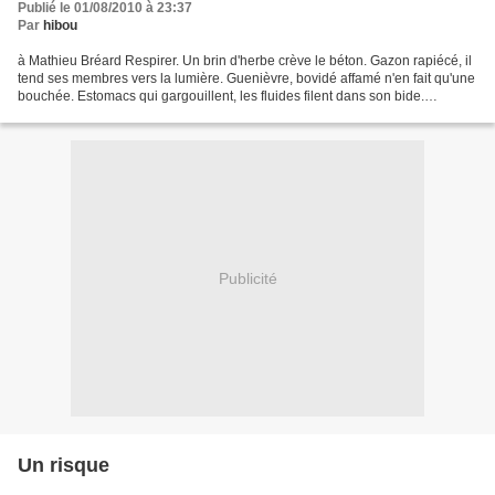
Publié le 01/08/2010 à 23:37
Par
hibou
à Mathieu Bréard Respirer. Un brin d'herbe crève le béton. Gazon rapiécé, il
tend ses membres vers la lumière. Guenièvre, bovidé affamé n'en fait qu'une
bouchée. Estomacs qui gargouillent, les fluides filent dans son bide.
Guenièvre a un souci, autour...
Publicité
Un risque