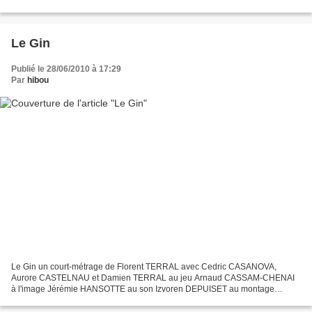
merveille, pointent...
Le Gin
Publié le 28/06/2010 à 17:29
Par
hibou
Le Gin un court-métrage de Florent TERRAL avec Cedric CASANOVA,
Aurore CASTELNAU et Damien TERRAL au jeu Arnaud CASSAM-CHENAI
à l'image Jérémie HANSOTTE au son Izvoren DEPUISET au montage
Céline BEILLON aux costumes Tina WIDJAJA au maquillage Laure
GUITTON...