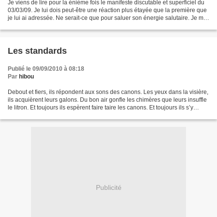
Je viens de lire pour la énième fois le manifeste discutable et superficiel du
03/03/09. Je lui dois peut-être une réaction plus étayée que la première que
je lui ai adressée. Ne serait-ce que pour saluer son énergie salutaire. Je me
suis reconnu dans...
Les standards
Publié le 09/09/2010 à 08:18
Par
hibou
Debout et fiers, ils répondent aux sons des canons. Les yeux dans la visière,
ils acquièrent leurs galons. Du bon air gonfle les chimères que leurs insuffle
le litron. Et toujours ils espèrent faire taire les canons. Et toujours ils s’y
affairent, y insèrent...
Publicité