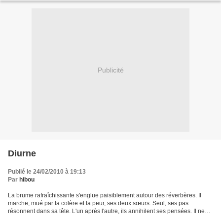
Publicité
Diurne
Publié le 24/02/2010 à 19:13
Par
hibou
La brume rafraîchissante s'englue paisiblement autour des réverbères. Il
marche, mué par la colère et la peur, ses deux sœurs. Seul, ses pas
résonnent dans sa tête. L'un après l'autre, ils annihilent ses pensées. Il ne
peut plus s'arrêter. Il ne veut...