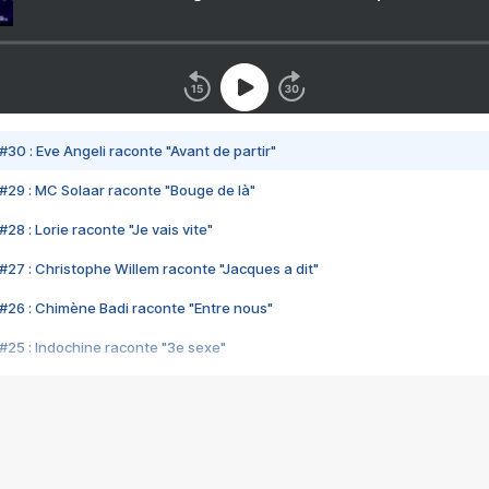
#30 : Eve Angeli raconte "Avant de partir"
#29 : MC Solaar raconte "Bouge de là"
28 : Lorie raconte "Je vais vite"
#27 : Christophe Willem raconte "Jacques a dit"
#26 : Chimène Badi raconte "Entre nous"
#25 : Indochine raconte "3e sexe"
#24 : Zaho raconte "C'est chelou"
#23 : Patrick Bruel raconte "Au café des délices"
#22 : Kyo raconte "Le chemin"