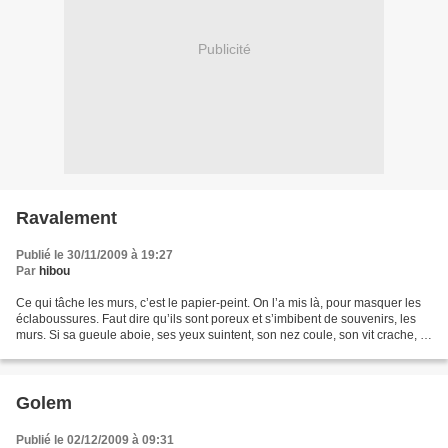
Publicité
Ravalement
Publié le 30/11/2009 à 19:27
Par
hibou
Ce qui tâche les murs, c’est le papier-peint. On l’a mis là, pour masquer les
éclaboussures. Faut dire qu’ils sont poreux et s’imbibent de souvenirs, les
murs. Si sa gueule aboie, ses yeux suintent, son nez coule, son vit crache, il
se répand. Et d’un...
Golem
Publié le 02/12/2009 à 09:31