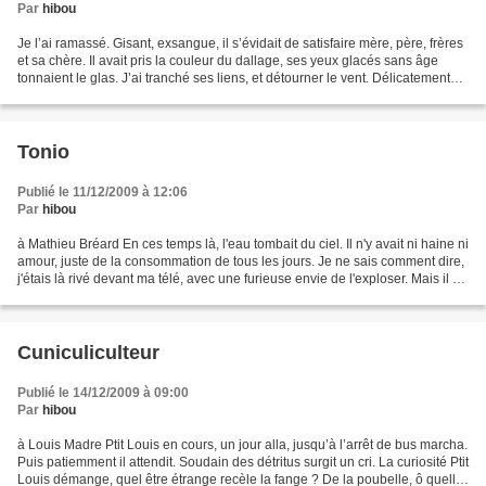
Par
hibou
Je l’ai ramassé. Gisant, exsangue, il s’évidait de satisfaire mère, père, frères
et sa chère. Il avait pris la couleur du dallage, ses yeux glacés sans âge
tonnaient le glas. J’ai tranché ses liens, et détourner le vent. Délicatement
j’ai insufflé dans...
Tonio
Publié le 11/12/2009 à 12:06
Par
hibou
à Mathieu Bréard En ces temps là, l'eau tombait du ciel. Il n'y avait ni haine ni
amour, juste de la consommation de tous les jours. Je ne sais comment dire,
j'étais là rivé devant ma télé, avec une furieuse envie de l'exploser. Mais il n'y
avait que...
Cuniculiculteur
Publié le 14/12/2009 à 09:00
Par
hibou
à Louis Madre Ptit Louis en cours, un jour alla, jusqu’à l’arrêt de bus marcha.
Puis patiemment il attendit. Soudain des détritus surgit un cri. La curiosité Ptit
Louis démange, quel être étrange recèle la fange ? De la poubelle, ô quelle