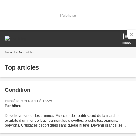
Publicité
MENU
Accueil
» Top articles
Top articles
Condition
Publié le 30/11/2011 à 13:25
Par
hibou
Des chèvres pour les damnés. Au cœur de l’oubli sourd de la marche
écarlate d’un monde fou. Tournent les crevettes, brochettes, oignons,
poivrons. Crustacés décortiqués sans queue ni tête. Devenir grands, se
déchirer l’anus à force de gastroentérite....