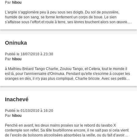
Par
hibou
L’argile s’agglomère peu à peu sous ses doigts. Du sol de poussière,
humide de son sang, se forme lentement un corps de boue. Le sien
s’affaisse sous l’effort et roule à terre, ses lèvres touchent alors son œuvre.
La grossière poupée à la tête creuse...
Oninuka
Publié le 18/07/2010 à 23:30
Par
hibou
à Mathieu Bréard Tango Charlie, Zoulou Tango, et Cetera, tout le monde il
est là, pour l'anniversaire d'Oninuka. Pendant qu'elle s'escrime à couper les
oranges en dés, il n'y pas plus compliqué, Charlie bricole. Avec ses petits
doigts, il fait patiemment...
Inachevé
Publié le 01/10/2010 à 16:20
Par
hibou
Penché en avant, les deux mains posées sur le rebord du lavabo X
contemple son reflet. Sa tête tourbillonne encore, il ne sait pas si cela vient
de l’excès de boissons alcoolisées absorbées la veille, ou du fait d’avoir