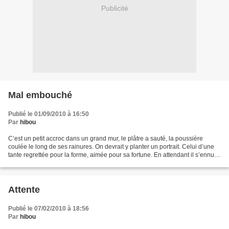
Publicité
Mal embouché
Publié le 01/09/2010 à 16:50
Par
hibou
C’est un petit accroc dans un grand mur, le plâtre a sauté, la poussière
coulée le long de ses rainures. On devrait y planter un portrait. Celui d’une
tante regrettée pour la forme, aimée pour sa fortune. En attendant il s’ennuie,
petit puit au milieu...
Attente
Publié le 07/02/2010 à 18:56
Par
hibou