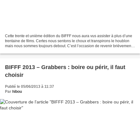
Cette trente et unième édition du BIFFF nous aura vus assister à plus d’une
trentaine de films. Certes nous sentons le choux et transpirons le houblon
mais nous sommes toujours debout. C’est l’occasion de revenir brièvement
sur quelques films que nous...
BIFFF 2013 – Grabbers : boire ou périr, il faut
choisir
Publié le 05/06/2013 à 11:37
Par
hibou