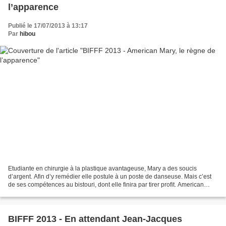
l’apparence
Publié le 17/07/2013 à 13:17
Par
hibou
Etudiante en chirurgie à la plastique avantageuse, Mary a des soucis
d’argent. Afin d’y remédier elle postule à un poste de danseuse. Mais c’est
de ses compétences au bistouri, dont elle finira par tirer profit. American
Mary est un film de vengeance...
BIFFF 2013 - En attendant Jean-Jacques