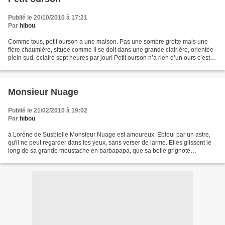
Publié le 20/10/2010 à 17:21
Par
hibou
Comme tous, petit ourson a une maison. Pas une sombre grotte mais une
fière chaumière, située comme il se doit dans une grande clairière, orientée
plein sud, éclairé sept heures par jour! Petit ourson n’a rien d’un ours c’est
juste un scout qui a vieilli....
Monsieur Nuage
Publié le 21/02/2010 à 19:02
Par
hibou
à Lorène de Susbielle Monsieur Nuage est amoureux. Ebloui par un astre,
qu'il ne peut regarder dans les yeux, sans verser de larme. Elles glissent le
long de sa grande moustache en barbapapa, que sa belle grignote
tranquillement, laissant son rouge à...