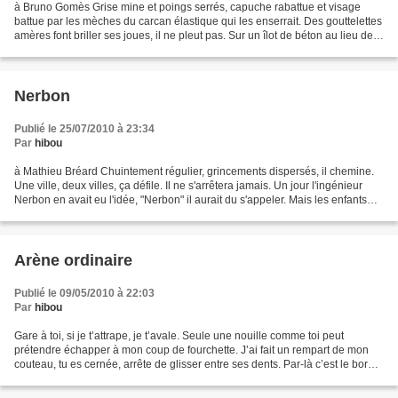
à Bruno Gomès Grise mine et poings serrés, capuche rabattue et visage
battue par les mèches du carcan élastique qui les enserrait. Des gouttelettes
amères font briller ses joues, il ne pleut pas. Sur un îlot de béton au lieu des
flots ferroviaires, elle...
Nerbon
Publié le 25/07/2010 à 23:34
Par
hibou
à Mathieu Bréard Chuintement régulier, grincements dispersés, il chemine.
Une ville, deux villes, ça défile. Il ne s'arrêtera jamais. Un jour l'ingénieur
Nerbon en avait eu l'idée, "Nerbon" il aurait du s'appeler. Mais les enfants
préférait "tchou tchou",...
Arène ordinaire
Publié le 09/05/2010 à 22:03
Par
hibou
Gare à toi, si je t’attrape, je t’avale. Seule une nouille comme toi peut
prétendre échapper à mon coup de fourchette. J’ai fait un rempart de mon
couteau, tu es cernée, arrête de glisser entre ses dents. Par-là c’est le bord
de la table, si tu recules...