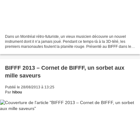
Dans un Montréal rétro-futuriste, un vieux musicien découvre un nouvel
instrument dont il n’a jamais joué. Pendant ce temps-là à la 3D-télé, les
premiers marsonautes foulent la planète rouge. Présenté au BIFFF dans le
cadre de la compétition 7ème orbite,...
BIFFF 2013 – Cornet de BIFFF, un sorbet aux
mille saveurs
Publié le 28/08/2013 à 13:25
Par
hibou