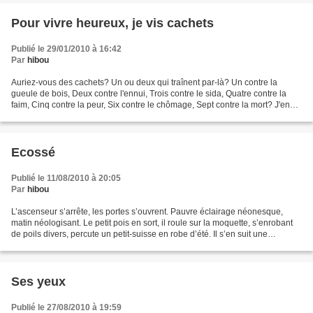
Pour vivre heureux, je vis cachets
Publié le 29/01/2010 à 16:42
Par
hibou
Auriez-vous des cachets? Un ou deux qui traînent par-là? Un contre la
gueule de bois, Deux contre l'ennui, Trois contre le sida, Quatre contre la
faim, Cinq contre la peur, Six contre le chômage, Sept contre la mort? J'en
voudrais un, Un pour la vie....
Ecossé
Publié le 11/08/2010 à 20:05
Par
hibou
L’ascenseur s’arrête, les portes s’ouvrent. Pauvre éclairage néonesque,
matin néologisant. Le petit pois en sort, il roule sur la moquette, s’enrobant
de poils divers, percute un petit-suisse en robe d’été. Il s’en suit une
discussion animée sur les papiers...
Ses yeux
Publié le 27/08/2010 à 19:59