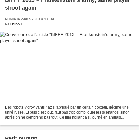
BIFFF 2013 – Frankenstein’s army, same player
shoot again
Publié le 24/07/2013 à 13:39
Par
hibou
Des robots Mort-vivants nazis fabriqué par un certain docteur, décime une
unité russe. Et puis c’est tout, faut pas trop compliquer les scénarios, sinon
après on ne comprend pas tout. Ce film hollandais, tourné en anglais,
probablement parce que les russes...
Petit ourson