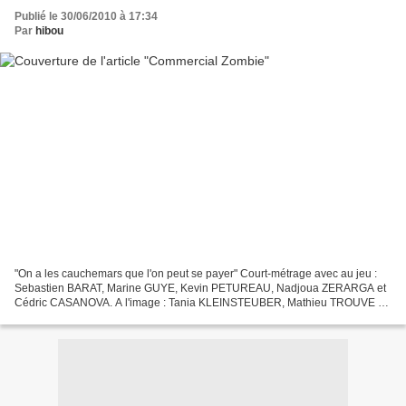
Publié le 30/06/2010 à 17:34
Par
hibou
"On a les cauchemars que l'on peut se payer" Court-métrage avec au jeu :
Sebastien BARAT, Marine GUYE, Kevin PETUREAU, Nadjoua ZERARGA et
Cédric CASANOVA. A l'image : Tania KLEINSTEUBER, Mathieu TROUVE en
renfort. Au son : Geoffray TOUBOUL, Guillaume...