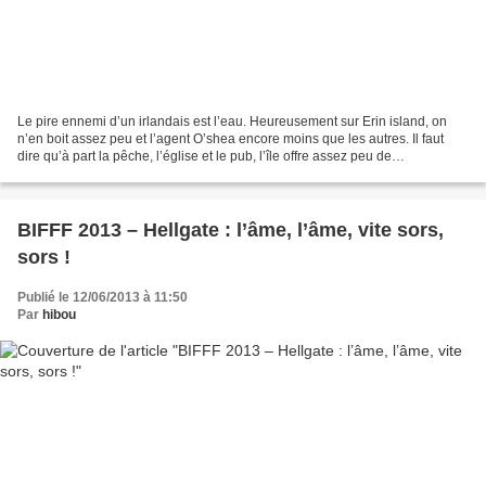
Le pire ennemi d’un irlandais est l’eau. Heureusement sur Erin island, on
n’en boit assez peu et l’agent O’shea encore moins que les autres. Il faut
dire qu’à part la pêche, l’église et le pub, l’île offre assez peu de
divertissement. Mais comme dit l’agent...
BIFFF 2013 – Hellgate : l’âme, l’âme, vite sors,
sors !
Publié le 12/06/2013 à 11:50
Par
hibou