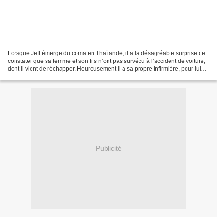
Lorsque Jeff émerge du coma en Thaïlande, il a la désagréable surprise de
constater que sa femme et son fils n’ont pas survécu à l’accident de voiture,
dont il vient de réchapper. Heureusement il a sa propre infirmière, pour lui
tout seul, Choï, et elle...
Publicité