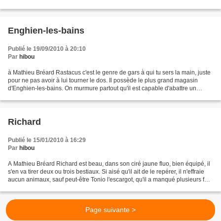
nouer ses neurones en tous sens...
Enghien-les-bains
Publié le 19/09/2010 à 20:10
Par
hibou
à Mathieu Bréard Rastacus c'est le genre de gars à qui tu sers la main, juste
pour ne pas avoir à lui tourner le dos. Il possède le plus grand magasin
d'Enghien-les-bains. On murmure partout qu'il est capable d'abattre un
érable rien qu'avec ses genoux....
Richard
Publié le 15/01/2010 à 16:29
Par
hibou
A Mathieu Bréard Richard est beau, dans son ciré jaune fluo, bien équipé, il
s'en va tirer deux ou trois bestiaux. Si aisé qu'il ait de le repérer, il n'effraie
aucun animaux, sauf peut-être Tonio l'escargot, qu'il a manqué plusieurs fois
d'écraser. Toute...
Page suivante >