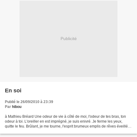
Publicité
En soi
Publié le 26/09/2010 à 23:39
Par
hibou
à Mathieu Bréard Une odeur de vie à côté de moi, l'odeur de tes bras, ton
odeur à toi. L'oreiller en est imprégné, je suis enivré. Je ferme les yeux,
quitte le feu. Brûlant, je me tourne, l'esprit brumeux emplis de rêves éveillés,
de souvenirs. Au milieu...