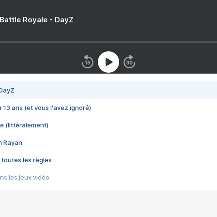
 Battle Royale - DayZ
 DayZ
 a 13 ans (et vous l'avez ignoré)
e (littéralement)
im Rayan
 toutes les règles
s les jeux vidéo
us choquant de Rockstar ? - Le scandale BULLY
e plus moche de Steam