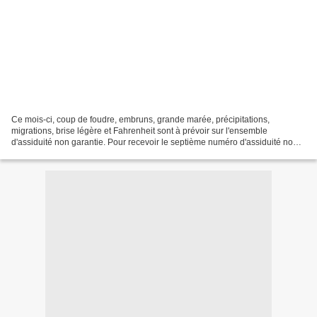
Ce mois-ci, coup de foudre, embruns, grande marée, précipitations,
migrations, brise légère et Fahrenheit sont à prévoir sur l'ensemble
d'assiduité non garantie. Pour recevoir le septième numéro d'assiduité non
garantie intitulé "Des ponts entre les archipels",...