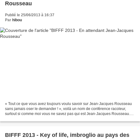
Rousseau
Publié le 25/06/2013 à 16:37
Par
hibou
« Tout ce que vous avez toujours voulu savoir sur Jean-Jacques Rousseau
sans jamais oser le demander ! », voilà un nom de conférence racoleur,
surtout si comme moi vous ne savez pas qui est Jean-Jacques Rousseau.
Oh bien sûr, j’ai bien lu un ou deux livres...
BIFFF 2013 - Key of life, imbroglio au pays des