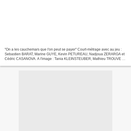
"On a les cauchemars que l'on peut se payer" Court-métrage avec au jeu :
Sebastien BARAT, Marine GUYE, Kevin PETUREAU, Nadjoua ZERARGA et
Cédric CASANOVA. A l'image : Tania KLEINSTEUBER, Mathieu TROUVE en
renfort. Au son : Geoffray TOUBOUL, Guillaume...