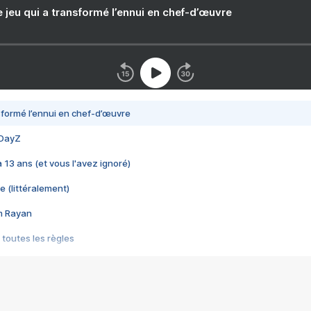
e jeu qui a transformé l’ennui en chef-d’œuvre
nsformé l’ennui en chef-d’œuvre
 DayZ
 a 13 ans (et vous l'avez ignoré)
e (littéralement)
im Rayan
 toutes les règles
s les jeux vidéo
us choquant de Rockstar ? - Le scandale BULLY