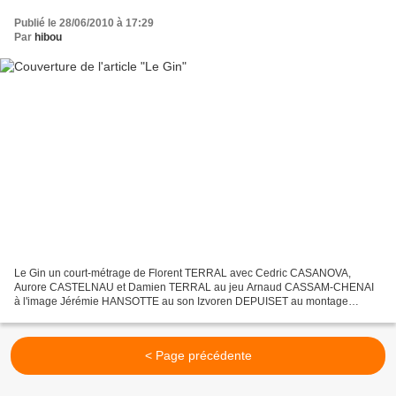
Publié le 28/06/2010 à 17:29
Par
hibou
Le Gin un court-métrage de Florent TERRAL avec Cedric CASANOVA,
Aurore CASTELNAU et Damien TERRAL au jeu Arnaud CASSAM-CHENAI
à l'image Jérémie HANSOTTE au son Izvoren DEPUISET au montage
Céline BEILLON aux costumes Tina WIDJAJA au maquillage Laure
GUITTON...
< Page précédente