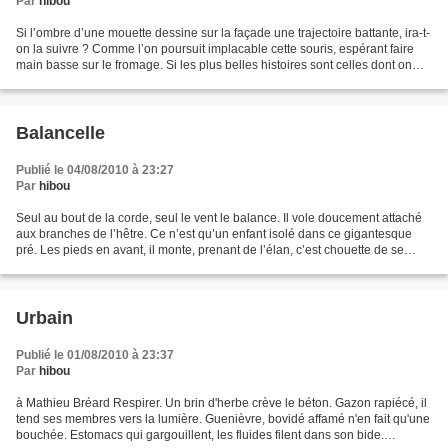
Par
hibou
Si l’ombre d’une mouette dessine sur la façade une trajectoire battante, ira-t-
on la suivre ? Comme l’on poursuit implacable cette souris, espérant faire
main basse sur le fromage. Si les plus belles histoires sont celles dont on
rêve, se lèvera-t-on...
Balancelle
Publié le 04/08/2010 à 23:27
Par
hibou
Seul au bout de la corde, seul le vent le balance. Il vole doucement attaché
aux branches de l’hêtre. Ce n’est qu’un enfant isolé dans ce gigantesque
pré. Les pieds en avant, il monte, prenant de l’élan, c’est chouette de se
balancer. Caresser le ciel...
Urbain
Publié le 01/08/2010 à 23:37
Par
hibou
à Mathieu Bréard Respirer. Un brin d'herbe crève le béton. Gazon rapiécé, il
tend ses membres vers la lumière. Guenièvre, bovidé affamé n'en fait qu'une
bouchée. Estomacs qui gargouillent, les fluides filent dans son bide.