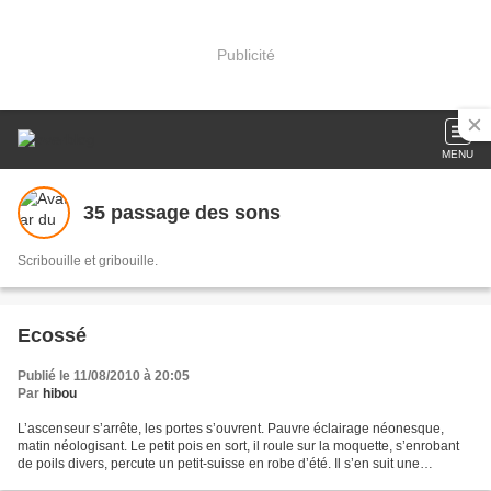
Publicité
MENU
35 passage des sons
Scribouille et gribouille.
Ecossé
Publié le 11/08/2010 à 20:05
Par
hibou
L’ascenseur s’arrête, les portes s’ouvrent. Pauvre éclairage néonesque,
matin néologisant. Le petit pois en sort, il roule sur la moquette, s’enrobant
de poils divers, percute un petit-suisse en robe d’été. Il s’en suit une
discussion animée sur les papiers...