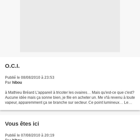
O.C.I.
Publié le 08/08/2010 à 23:53
Par
hibou
à Mathieu Bréard L'appareil à tricoter les ovaires… Mais qu'est-ce que c'est?
Aucune idée mais ça sonne bien, je file en acheter un. Me v'là revenu à toute
vapeur, apparemment ça se branche sur secteur. Ce point lumineux… Le
voyant rouge est allumé, alors...
Vous êtes ici
Publié le 07/08/2010 à 20:19