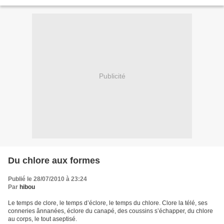
Guenièvre a un souci, autour...
Publicité
Du chlore aux formes
Publié le 28/07/2010 à 23:24
Par
hibou
Le temps de clore, le temps d’éclore, le temps du chlore. Clore la télé, ses
conneries ânnanées, éclore du canapé, des coussins s’échapper, du chlore
au corps, le tout aseptisé.