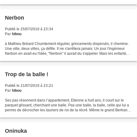
Nerbon
Publié le 25/07/2010 à 23:34
Par
hibou
à Mathieu Bréard Chuintement régulier, grincements dispersés, il chemine.
Une ville, deux villes, ça défile. Il ne s'arrêtera jamais. Un jour l'ingénieur
Nerbon en avait eu l'idée, "Nerbon" il aurait du s'appeler. Mais les enfants
préférait "tchou tchou",...
Trop de la balle !
Publié le 21/07/2010 à 23:21
Par
hibou
Ses pas résonnent dans l’appartement, Etienne a huit ans, il court sur le
parquet glissant, cherchant une balle. Pas une balle, la balle, celle qui lui a
permis de décrocher les lauriers de roi de la récré. Même le grand Bertrand
n’a pas su l’arrêter...
Oninuka