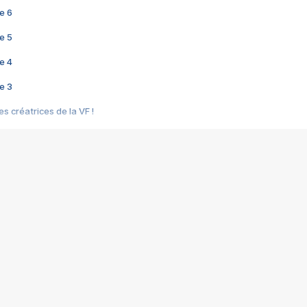
e 6
e 5
e 4
e 3
s créatrices de la VF !
e 2
e 1
e Mektoub My Love arrive enfin ! Rencontre avec Shaïn Boumedine et Sal
i : après Toni en famille
elle réalise le bouleversant Dites lui que je l'aime
ais ! Rencontre autour de Vie privée de Rebecca Zlotowski
 de Marguerite, Grave... Rencontre avec Ella Rumpf