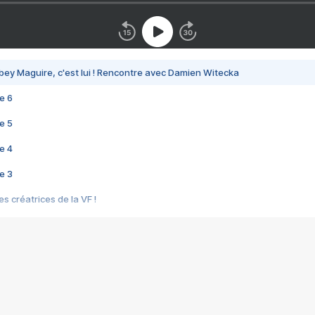
bey Maguire, c'est lui ! Rencontre avec Damien Witecka
e 6
e 5
e 4
e 3
s créatrices de la VF !
e 2
e 1
e Mektoub My Love arrive enfin ! Rencontre avec Shaïn Boumedine et Sal
i : après Toni en famille