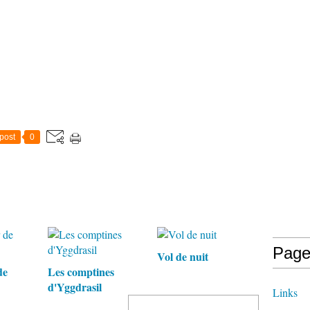
post
0
Page
Vol de nuit
de
Les comptines
d'Yggdrasil
Links