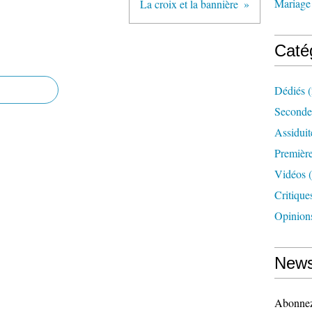
Mariage
La croix et la bannière
Caté
Dédiés
(
Seconde
Assidui
Première
Vidéos
(
Critique
Opinion
News
Abonnez-