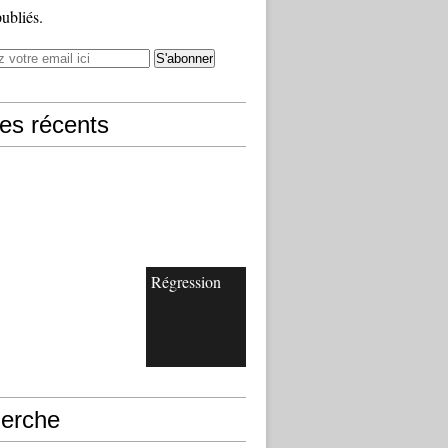
publiés.
les récents
Régression
erche