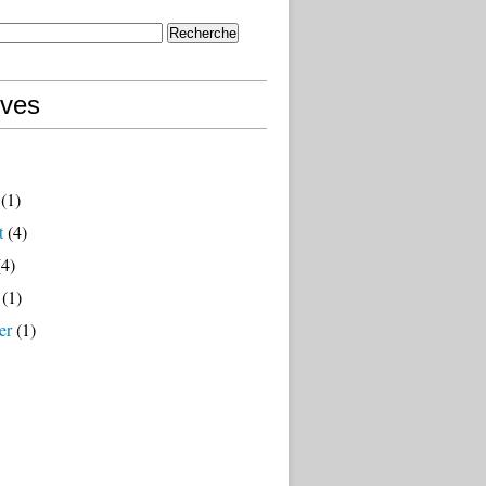
ives
(1)
t
(4)
4)
(1)
er
(1)