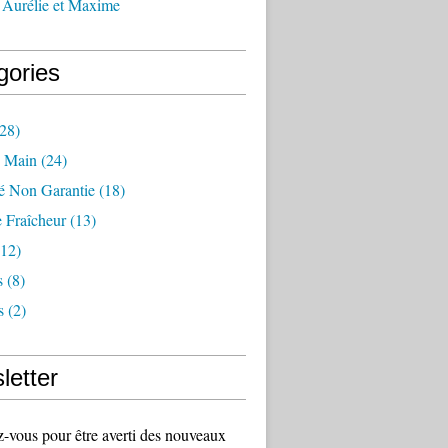
 Aurélie et Maxime
gories
28)
 Main
(24)
té Non Garantie
(18)
 Fraîcheur
(13)
12)
s
(8)
s
(2)
letter
vous pour être averti des nouveaux