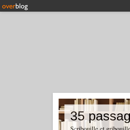
35 passag
Scribouille et gribouill