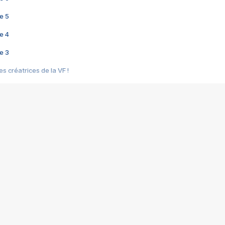
e 5
e 4
e 3
s créatrices de la VF !
e 2
e 1
e Mektoub My Love arrive enfin ! Rencontre avec Shaïn Boumedine et Sal
i : après Toni en famille
elle réalise le bouleversant Dites lui que je l'aime
ais ! Rencontre autour de Vie privée de Rebecca Zlotowski
 de Marguerite, Grave... Rencontre avec Ella Rumpf
 Les Rêveurs, un film intime sur la santé mentale