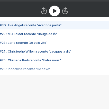
#30 : Eve Angeli raconte "Avant de partir"
#29 : MC Solaar raconte "Bouge de là"
28 : Lorie raconte "Je vais vite"
#27 : Christophe Willem raconte "Jacques a dit"
#26 : Chimène Badi raconte "Entre nous"
#25 : Indochine raconte "3e sexe"
#24 : Zaho raconte "C'est chelou"
#23 : Patrick Bruel raconte "Au café des délices"
#22 : Kyo raconte "Le chemin"
#21 : Nolwenn Leroy raconte "Cassé"