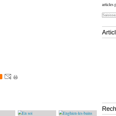
articles 
Artic
0
Rech