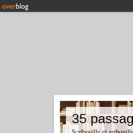
35 passag
Scribouille et gribouill