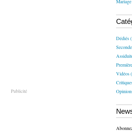
Mariage
Caté
Dédiés
(
Seconde
Assidui
Première
Vidéos
(
Critique
Publicité
Opinion
News
Abonnez-