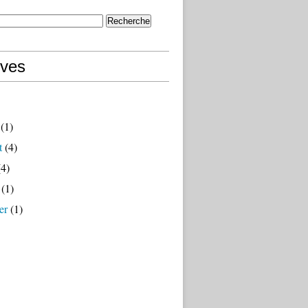
ives
(1)
t
(4)
4)
(1)
er
(1)