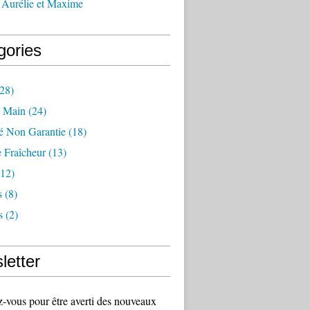
 Aurélie et Maxime
gories
28)
 Main
(24)
té Non Garantie
(18)
 Fraîcheur
(13)
12)
s
(8)
s
(2)
letter
vous pour être averti des nouveaux