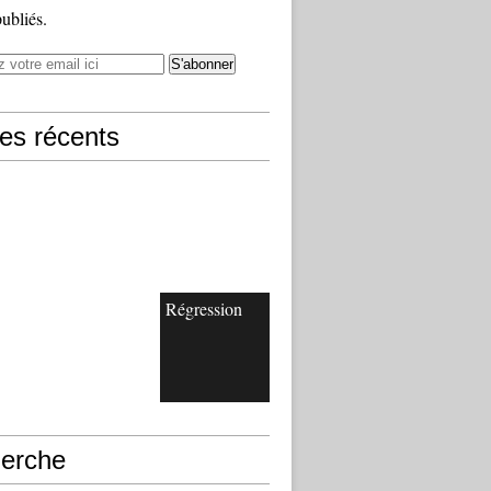
publiés.
les récents
Régression
erche