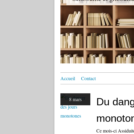
Accueil
Contact
Du dang
8 mars
monoto
Ce mois-ci Assiduité 