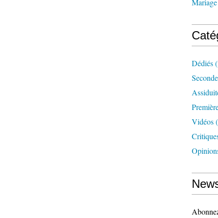
Mariage
Caté
Dédiés
(
Seconde
Assidui
Première
Vidéos
(
Critique
Opinion
News
Abonnez-