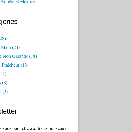
 Aurélie et Maxime
gories
28)
 Main
(24)
té Non Garantie
(18)
 Fraîcheur
(13)
12)
s
(8)
s
(2)
letter
vous pour être averti des nouveaux