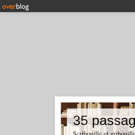
35 passag
Scribouille et gribouill