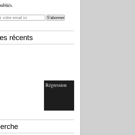
publiés.
les récents
Régression
erche