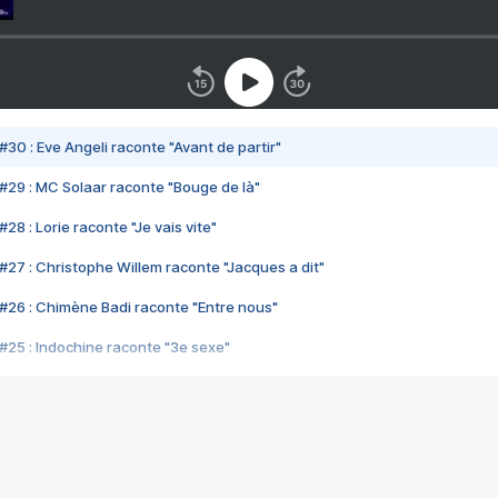
#30 : Eve Angeli raconte "Avant de partir"
#29 : MC Solaar raconte "Bouge de là"
28 : Lorie raconte "Je vais vite"
#27 : Christophe Willem raconte "Jacques a dit"
#26 : Chimène Badi raconte "Entre nous"
#25 : Indochine raconte "3e sexe"
#24 : Zaho raconte "C'est chelou"
#23 : Patrick Bruel raconte "Au café des délices"
#22 : Kyo raconte "Le chemin"