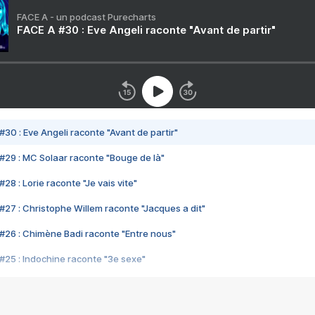
FACE A - un podcast Purecharts
FACE A #30 : Eve Angeli raconte "Avant de partir"
#30 : Eve Angeli raconte "Avant de partir"
#29 : MC Solaar raconte "Bouge de là"
28 : Lorie raconte "Je vais vite"
#27 : Christophe Willem raconte "Jacques a dit"
#26 : Chimène Badi raconte "Entre nous"
#25 : Indochine raconte "3e sexe"
#24 : Zaho raconte "C'est chelou"
#23 : Patrick Bruel raconte "Au café des délices"