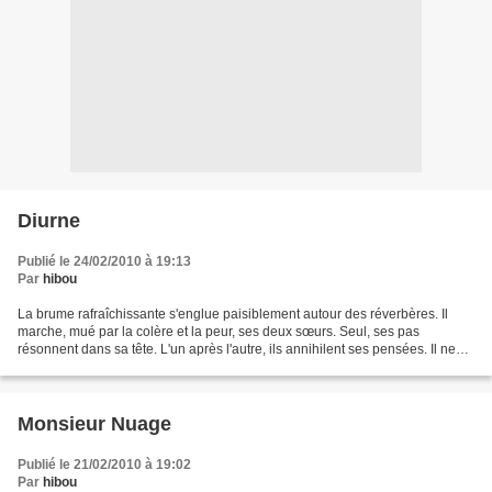
Diurne
Publié le 24/02/2010 à 19:13
Par
hibou
La brume rafraîchissante s'englue paisiblement autour des réverbères. Il
marche, mué par la colère et la peur, ses deux sœurs. Seul, ses pas
résonnent dans sa tête. L'un après l'autre, ils annihilent ses pensées. Il ne
peut plus s'arrêter. Il ne veut...
Monsieur Nuage
Publié le 21/02/2010 à 19:02
Par
hibou