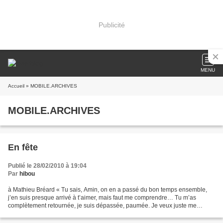
Publicité
MENU
Accueil
» MOBILE.ARCHIVES
MOBILE.ARCHIVES
En fête
Publié le 28/02/2010 à 19:04
Par
hibou
à Mathieu Bréard « Tu sais, Amin, on en a passé du bon temps ensemble,
j’en suis presque arrivé à t’aimer, mais faut me comprendre… Tu m’as
complètement retournée, je suis dépassée, paumée. Je veux juste me
reposer, décanter… J’ai encore dans la tête...