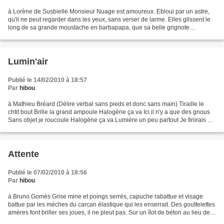
à Lorène de Susbielle Monsieur Nuage est amoureux. Ebloui par un astre,
qu'il ne peut regarder dans les yeux, sans verser de larme. Elles glissent le
long de sa grande moustache en barbapapa, que sa belle grignote
tranquillement, laissant son rouge à...
Lumin'air
Publié le 14/02/2010 à 18:57
Par
hibou
à Mathieu Bréard (Délire verbal sans pieds et donc sans main) Tiraille le
chtit bout Brille la grand ampoule Halogène ça va Ici il n'y a que des gnous
Sans objet je roucoule Halogène ça va Lumière un peu partout Je finirais ma
boule Halogène mon repas...
Attente
Publié le 07/02/2010 à 18:56
Par
hibou
à Bruno Gomès Grise mine et poings serrés, capuche rabattue et visage
battue par les mèches du carcan élastique qui les enserrait. Des gouttelettes
amères font briller ses joues, il ne pleut pas. Sur un îlot de béton au lieu des
flots ferroviaires, elle...